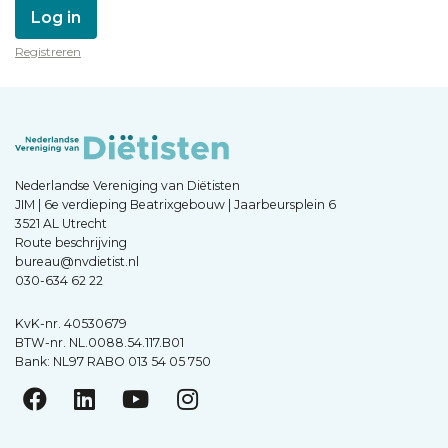
Log in
Registreren
Nederlandse Vereniging van Diëtisten
JIM | 6e verdieping Beatrixgebouw | Jaarbeursplein 6
3521 AL Utrecht
Route beschrijving
bureau@nvdietist.nl
030-634 62 22
KvK-nr. 40530679
BTW-nr. NL.0088.54.117.B01
Bank: NL97 RABO 013 54 05 750