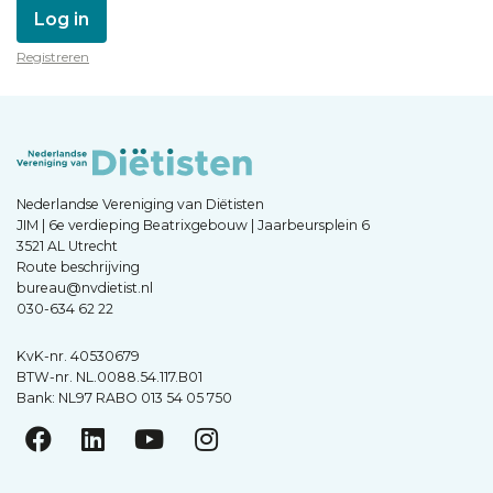
Log in
Registreren
Nederlandse Vereniging van Diëtisten
JIM | 6e verdieping Beatrixgebouw | Jaarbeursplein 6
3521 AL Utrecht
Route beschrijving
bureau@nvdietist.nl
030-634 62 22
KvK-nr. 40530679
BTW-nr. NL.0088.54.117.B01
Bank: NL97 RABO 013 54 05 750