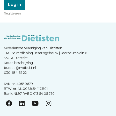
Log in
Registreren
Nederlandse Vereniging van Diëtisten
JIM | 6e verdieping Beatrixgebouw | Jaarbeursplein 6
3521 AL Utrecht
Route beschrijving
bureau@nvdietist.nl
030-634 62 22
KvK-nr. 40530679
BTW-nr. NL.0088.54.117.B01
Bank: NL97 RABO 013 54 05 750