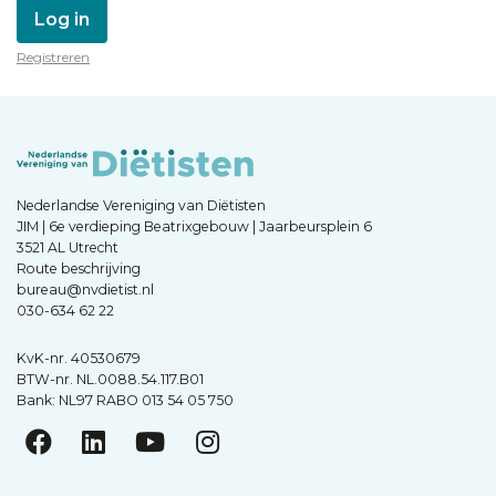
Log in
Registreren
Nederlandse Vereniging van Diëtisten
JIM | 6e verdieping Beatrixgebouw | Jaarbeursplein 6
3521 AL Utrecht
Route beschrijving
bureau@nvdietist.nl
030-634 62 22
KvK-nr. 40530679
BTW-nr. NL.0088.54.117.B01
Bank: NL97 RABO 013 54 05 750