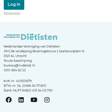
Log in
Registreren
Nederlandse Vereniging van Diëtisten
JIM | 6e verdieping Beatrixgebouw | Jaarbeursplein 6
3521 AL Utrecht
Route beschrijving
bureau@nvdietist.nl
030-634 62 22
KvK-nr. 40530679
BTW-nr. NL.0088.54.117.B01
Bank: NL97 RABO 013 54 05 750