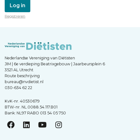
Log in
Registreren
Nederlandse Vereniging van Diëtisten
JIM | 6e verdieping Beatrixgebouw | Jaarbeursplein 6
3521 AL Utrecht
Route beschrijving
bureau@nvdietist.nl
030-634 62 22
KvK-nr. 40530679
BTW-nr. NL.0088.54.117.B01
Bank: NL97 RABO 013 54 05 750