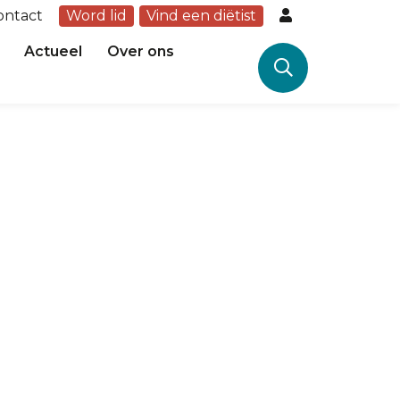
ontact
Word lid
Vind een diëtist
Actueel
Over ons