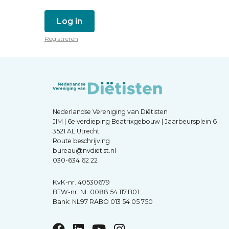
Log in
Registreren
Nederlandse Vereniging van Diëtisten
JIM | 6e verdieping Beatrixgebouw | Jaarbeursplein 6
3521 AL Utrecht
Route beschrijving
bureau@nvdietist.nl
030-634 62 22
KvK-nr. 40530679
BTW-nr. NL.0088.54.117.B01
Bank: NL97 RABO 013 54 05 750