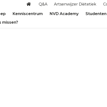
Q&A
Artsenwijzer Diëtetiek
C
oep
Kenniscentrum
NVD Academy
Studenten
s missen?