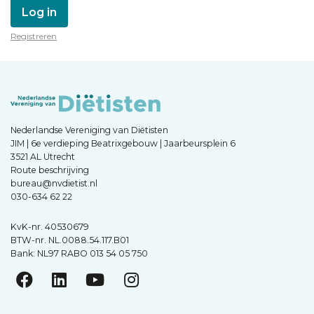
Log in
Registreren
Nederlandse Vereniging van Diëtisten
JIM | 6e verdieping Beatrixgebouw | Jaarbeursplein 6
3521 AL Utrecht
Route beschrijving
bureau@nvdietist.nl
030-634 62 22
KvK-nr. 40530679
BTW-nr. NL.0088.54.117.B01
Bank: NL97 RABO 013 54 05 750