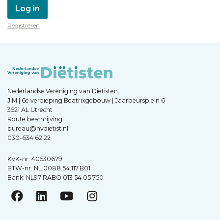
Log in
Registreren
Nederlandse Vereniging van Diëtisten
JIM | 6e verdieping Beatrixgebouw | Jaarbeursplein 6
3521 AL Utrecht
Route beschrijving
bureau@nvdietist.nl
030-634 62 22
KvK-nr. 40530679
BTW-nr. NL.0088.54.117.B01
Bank: NL97 RABO 013 54 05 750