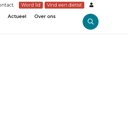
ontact
Word lid
Vind een diëtist
Actueel
Over ons