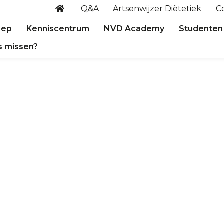
Q&A
Artsenwijzer Diëtetiek
C
oep
Kenniscentrum
NVD Academy
Studenten
s missen?