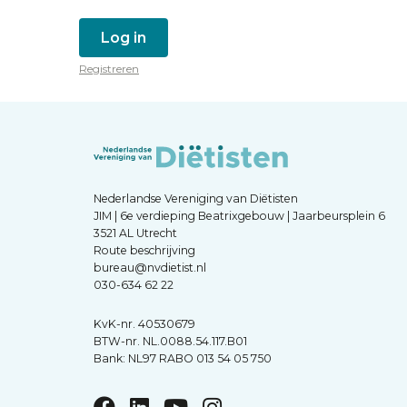
Log in
Registreren
Nederlandse Vereniging van Diëtisten
JIM | 6e verdieping Beatrixgebouw | Jaarbeursplein 6
3521 AL Utrecht
Route beschrijving
bureau@nvdietist.nl
030-634 62 22
KvK-nr. 40530679
BTW-nr. NL.0088.54.117.B01
Bank: NL97 RABO 013 54 05 750