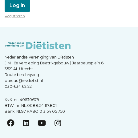
Log in
Registreren
Nederlandse Vereniging van Diëtisten
JIM | 6e verdieping Beatrixgebouw | Jaarbeursplein 6
3521 AL Utrecht
Route beschrijving
bureau@nvdietist.nl
030-634 62 22
KvK-nr. 40530679
BTW-nr. NL.0088.54.117.B01
Bank: NL97 RABO 013 54 05 750