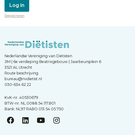
Log in
Registreren
Nederlandse Vereniging van Diëtisten
JIM | 6e verdieping Beatrixgebouw | Jaarbeursplein 6
3521 AL Utrecht
Route beschrijving
bureau@nvdietist.nl
030-634 62 22
KvK-nr. 40530679
BTW-nr. NL.0088.54.117.B01
Bank: NL97 RABO 013 54 05 750