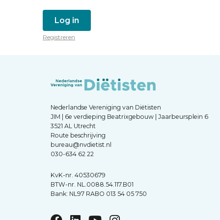
Log in
Registreren
Nederlandse Vereniging van Diëtisten
JIM | 6e verdieping Beatrixgebouw | Jaarbeursplein 6
3521 AL Utrecht
Route beschrijving
bureau@nvdietist.nl
030-634 62 22
KvK-nr. 40530679
BTW-nr. NL.0088.54.117.B01
Bank: NL97 RABO 013 54 05 750