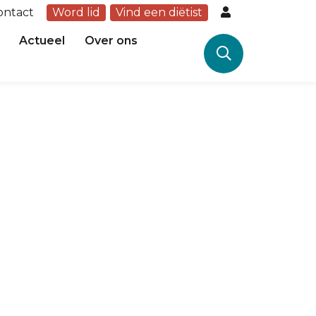
ontact
Word lid
Vind een diëtist
Actueel
Over ons