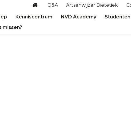
Q&A
Artsenwijzer Diëtetiek
C
oep
Kenniscentrum
NVD Academy
Studenten
s missen?