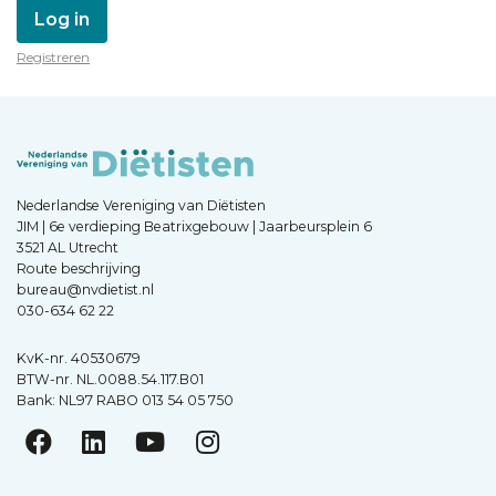
Log in
Registreren
Nederlandse Vereniging van Diëtisten
JIM | 6e verdieping Beatrixgebouw | Jaarbeursplein 6
3521 AL Utrecht
Route beschrijving
bureau@nvdietist.nl
030-634 62 22
KvK-nr. 40530679
BTW-nr. NL.0088.54.117.B01
Bank: NL97 RABO 013 54 05 750