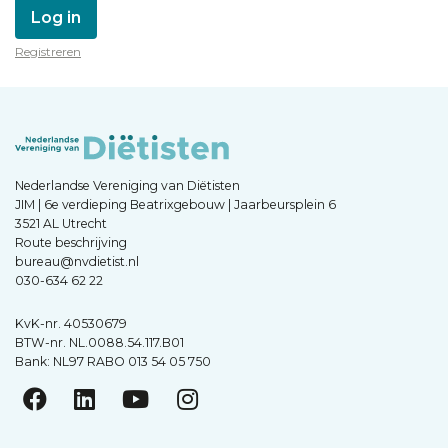
Log in
Registreren
Nederlandse Vereniging van Diëtisten
JIM | 6e verdieping Beatrixgebouw | Jaarbeursplein 6
3521 AL Utrecht
Route beschrijving
bureau@nvdietist.nl
030-634 62 22
KvK-nr. 40530679
BTW-nr. NL.0088.54.117.B01
Bank: NL97 RABO 013 54 05 750