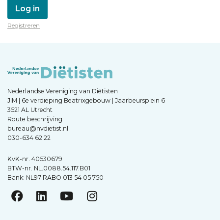
Log in
Registreren
Nederlandse Vereniging van Diëtisten
JIM | 6e verdieping Beatrixgebouw | Jaarbeursplein 6
3521 AL Utrecht
Route beschrijving
bureau@nvdietist.nl
030-634 62 22
KvK-nr. 40530679
BTW-nr. NL.0088.54.117.B01
Bank: NL97 RABO 013 54 05 750