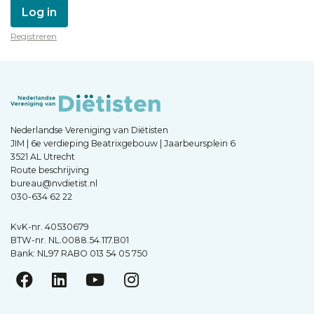
Log in
Registreren
Nederlandse Vereniging van Diëtisten
JIM | 6e verdieping Beatrixgebouw | Jaarbeursplein 6
3521 AL Utrecht
Route beschrijving
bureau@nvdietist.nl
030-634 62 22
KvK-nr. 40530679
BTW-nr. NL.0088.54.117.B01
Bank: NL97 RABO 013 54 05 750