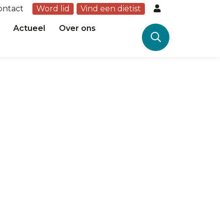
ontact
Word lid
Vind een diëtist
Actueel
Over ons