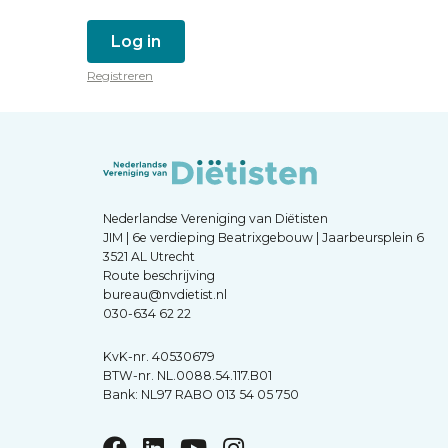
Log in
Registreren
Nederlandse Vereniging van Diëtisten
JIM | 6e verdieping Beatrixgebouw | Jaarbeursplein 6
3521 AL Utrecht
Route beschrijving
bureau@nvdietist.nl
030-634 62 22
KvK-nr. 40530679
BTW-nr. NL.0088.54.117.B01
Bank: NL97 RABO 013 54 05 750