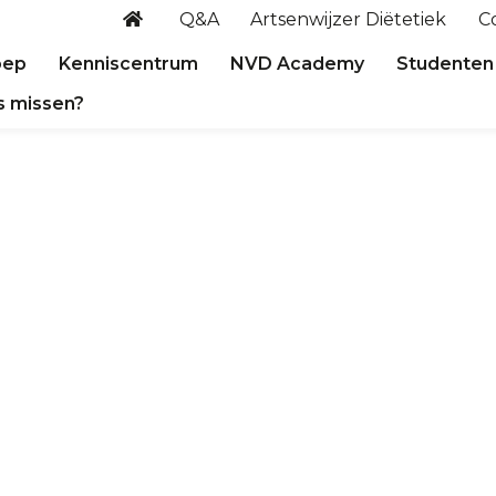
Q&A
Artsenwijzer Diëtetiek
C
oep
Kenniscentrum
NVD Academy
Studenten
s missen?