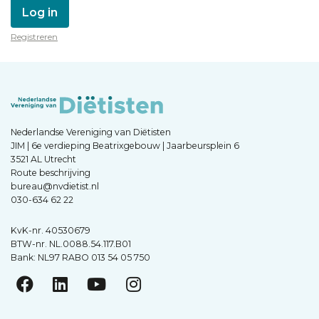
Log in
Registreren
Nederlandse Vereniging van Diëtisten
JIM | 6e verdieping Beatrixgebouw | Jaarbeursplein 6
3521 AL Utrecht
Route beschrijving
bureau@nvdietist.nl
030-634 62 22
KvK-nr. 40530679
BTW-nr. NL.0088.54.117.B01
Bank: NL97 RABO 013 54 05 750