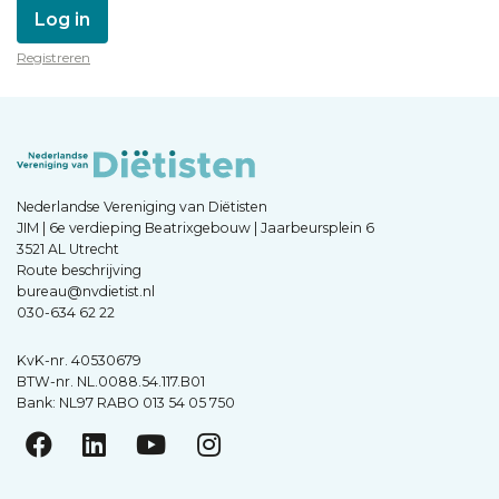
Log in
Registreren
Nederlandse Vereniging van Diëtisten
JIM | 6e verdieping Beatrixgebouw | Jaarbeursplein 6
3521 AL Utrecht
Route beschrijving
bureau@nvdietist.nl
030-634 62 22
KvK-nr. 40530679
BTW-nr. NL.0088.54.117.B01
Bank: NL97 RABO 013 54 05 750