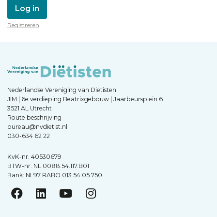
Log in
Registreren
Nederlandse Vereniging van Diëtisten
JIM | 6e verdieping Beatrixgebouw | Jaarbeursplein 6
3521 AL Utrecht
Route beschrijving
bureau@nvdietist.nl
030-634 62 22
KvK-nr. 40530679
BTW-nr. NL.0088.54.117.B01
Bank: NL97 RABO 013 54 05 750