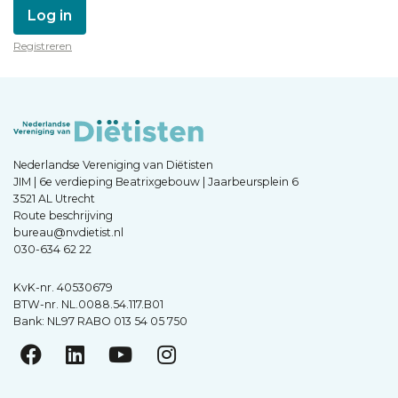
Log in
Registreren
Nederlandse Vereniging van Diëtisten
JIM | 6e verdieping Beatrixgebouw | Jaarbeursplein 6
3521 AL Utrecht
Route beschrijving
bureau@nvdietist.nl
030-634 62 22
KvK-nr. 40530679
BTW-nr. NL.0088.54.117.B01
Bank: NL97 RABO 013 54 05 750