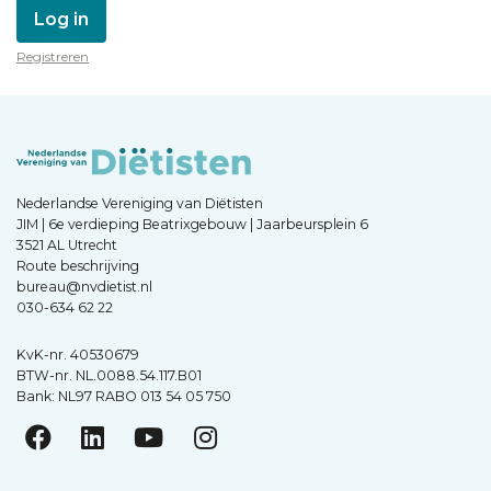
Log in
Registreren
Nederlandse Vereniging van Diëtisten
JIM | 6e verdieping Beatrixgebouw | Jaarbeursplein 6
3521 AL Utrecht
Route beschrijving
bureau@nvdietist.nl
030-634 62 22
KvK-nr. 40530679
BTW-nr. NL.0088.54.117.B01
Bank: NL97 RABO 013 54 05 750